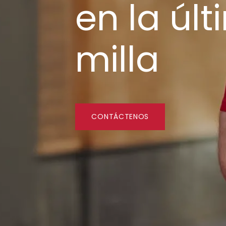
en la úl
milla
CONTÁCTENO​​​​S