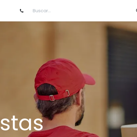
 de denuncias
Contáctenos
istas